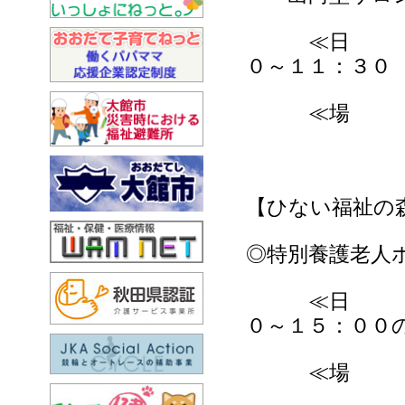
≪日 時≫
０～１１：３０
≪場 所
【ひない福祉の
◎特別養護老人
≪日 時
０～１５：００
≪場 所